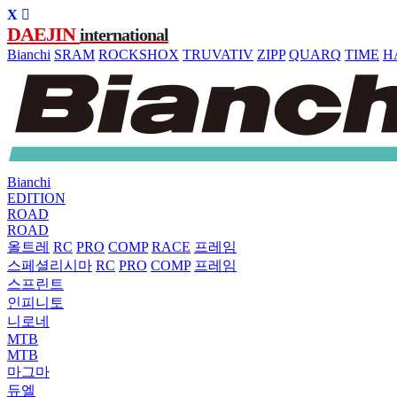
DAEJIN
international
Bianchi
SRAM
ROCKSHOX
TRUVATIV
ZIPP
QUARQ
TIME
H
Bianchi
EDITION
ROAD
ROAD
올트레
RC
PRO
COMP
RACE
프레임
스페셜리시마
RC
PRO
COMP
프레임
스프린트
인피니토
니로네
MTB
MTB
마그마
듀엘