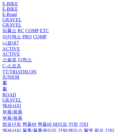
E-BIKE
E-BIKE
E-Road
GRAVEL
GRAVEL
임풀소
RC
COMP
ETC
아카덱스
PRO
COMP
니로네7
ACTIVE
ACTIVE
스필로 디럭스
C-스포츠
TT/TRIATHLON
JUNIOR
휠
휠
ROAD
GRAVEL
액세서리
부품/용품
부품/용품
컴포넌트
핸들바
핸들바 테이프
안장
기타
액세서리
물통/물통케이지
가방/케이스
헬멧
펌프
기타