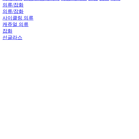
의류/잡화
의류/잡화
사이클링 의류
캐쥬얼 의류
잡화
선글라스
비앙키 카페&사이클
대리점 전용
SRAM
ROAD
ROAD
RED AXS
Force AXS
Rival AXS
MOUNTAIN
MOUNTAIN
TRANSMISSION
DRIVETRAIN
BRAKES
GRAVEL
GRAVEL
RED XPLR AXS