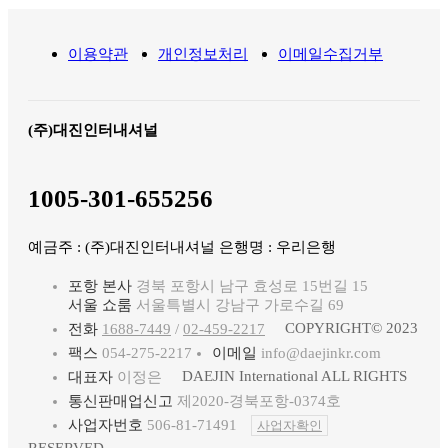
이용약관
개인정보처리
이메일수집거부
(주)대진인터내셔널
1005-301-655256
예금주 : (주)대진인터내셔널 은행명 : 우리은행
포항 본사
경북 포항시 남구 효성로 15번길 15
서울 쇼룸
서울특별시 강남구 가로수길 69
COPYRIGHT© 2023
전화
1688-7449
/
02-459-2217
팩스
054-275-2217
이메일
info@daejinkr.com
DAEJIN International ALL RIGHTS
대표자
이정은
통신판매업신고
제2020-경북포항-0374호
사업자번호
506-81-71491
사업자확인