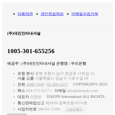
이용약관
개인정보처리
이메일수집거부
(주)대진인터내셔널
1005-301-655256
예금주 : (주)대진인터내셔널 은행명 : 우리은행
포항 본사
경북 포항시 남구 효성로 15번길 15
서울 쇼룸
서울특별시 강남구 가로수길 69
COPYRIGHT© 2023
전화
1688-7449
/
02-459-2217
팩스
054-275-2217
이메일
info@daejinkr.com
DAEJIN International ALL RIGHTS
대표자
이정은
통신판매업신고
제2020-경북포항-0374호
사업자번호
506-81-71491
사업자확인