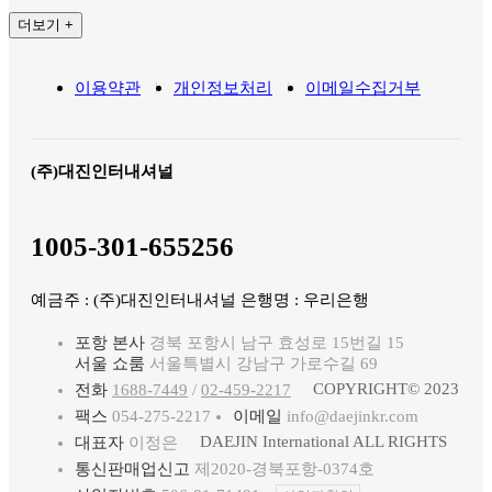
더보기 +
이용약관
개인정보처리
이메일수집거부
(주)대진인터내셔널
1005-301-655256
예금주 : (주)대진인터내셔널 은행명 : 우리은행
포항 본사
경북 포항시 남구 효성로 15번길 15
서울 쇼룸
서울특별시 강남구 가로수길 69
COPYRIGHT© 2023
전화
1688-7449
/
02-459-2217
팩스
054-275-2217
이메일
info@daejinkr.com
DAEJIN International ALL RIGHTS
대표자
이정은
통신판매업신고
제2020-경북포항-0374호