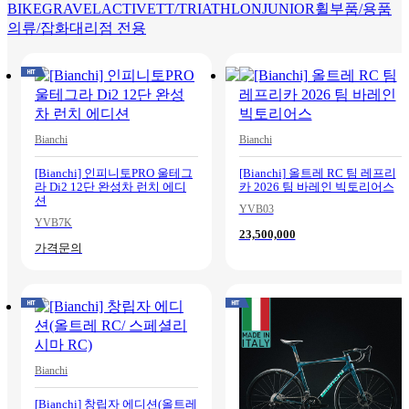
BIKE
GRAVEL
ACTIVE
TT/TRIATHLON
JUNIOR
휠
부품/용품
의류/잡화
대리점 전용
Bianchi
Bianchi
[Bianchi] 인피니토PRO 울테그
[Bianchi] 올트레 RC 팀 레프리
라 Di2 12단 완성차 런치 에디
카 2026 팀 바레인 빅토리어스
션
YVB03
YVB7K
23,500,000
가격문의
Bianchi
[Bianchi] 창립자 에디션(올트레