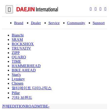
Brand
Dealer
Service
Community
Support
입
Bianchi
SRAM
ROCKSHOX
TRUVATIV
ZIPP
QUARQ
TIME
HAMMERHEAD
BIKE AHEAD
Stan's
Lynskey
Chosen
얼티메이트 다이나믹스
Pillar
기타 브랜드
전체
EDITION
ROAD
MTB
E-