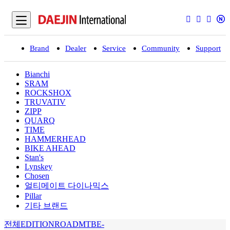
Brand
Dealer
Service
Community
Support
입
Bianchi
SRAM
ROCKSHOX
TRUVATIV
ZIPP
QUARQ
TIME
HAMMERHEAD
BIKE AHEAD
Stan's
Lynskey
Chosen
얼티메이트 다이나믹스
Pillar
기타 브랜드
전체
EDITION
ROAD
MTB
E-