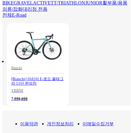
BIKE
GRAVEL
ACTIVE
TT/TRIATHLON
JUNIOR
휠
부품/용품
의류/잡화
대리점 전용
전체
E-Road
Bianchi
[Bianchi] 아리아 E-로드 울테그
라 11단 완성차
YRBN8
7,990,000
이용약관
개인정보처리
이메일수집거부