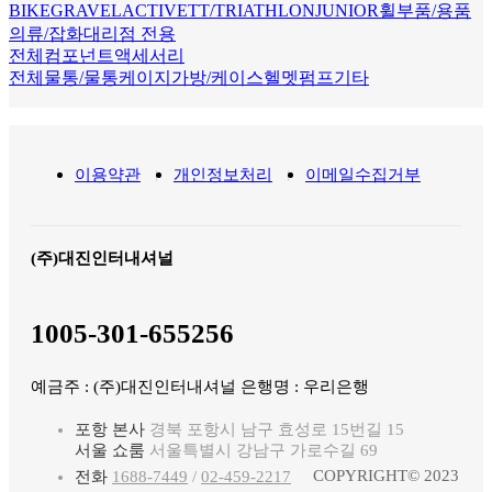
BIKE
GRAVEL
ACTIVE
TT/TRIATHLON
JUNIOR
휠
부품/용품
의류/잡화
대리점 전용
전체
컴포넌트
액세서리
전체
물통/물통케이지
가방/케이스
헬멧
펌프
기타
이용약관
개인정보처리
이메일수집거부
(주)대진인터내셔널
1005-301-655256
예금주 : (주)대진인터내셔널 은행명 : 우리은행
포항 본사
경북 포항시 남구 효성로 15번길 15
서울 쇼룸
서울특별시 강남구 가로수길 69
COPYRIGHT© 2023
전화
1688-7449
/
02-459-2217