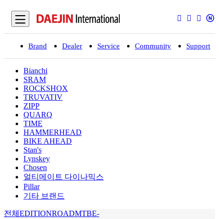
Brand
Dealer
Service
Community
Support
입
Bianchi
SRAM
ROCKSHOX
TRUVATIV
ZIPP
QUARQ
TIME
HAMMERHEAD
BIKE AHEAD
Stan's
Lynskey
Chosen
얼티메이트 다이나믹스
Pillar
기타 브랜드
전체
EDITION
ROAD
MTB
E-