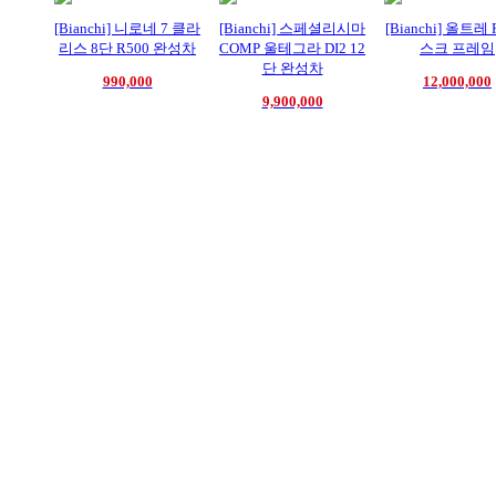
[Bianchi] 니로네 7 클라
[Bianchi] 스페셜리시마
[Bianchi] 올트레
리스 8단 R500 완성차
COMP 울테그라 DI2 12
스크 프레임
단 완성차
990,000
12,000,000
9,900,000
OUR SERVICE
대리점
대리점
1:1 문
찾기
개설
언제든지 
하게 문의
가까운 대리
대진인터내
세요.
점을 찾아보
셔널의 다양