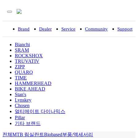
Brand
Dealer
Service
Community
Support
입
Bianchi
SRAM
ROCKSHOX
TRUVATIV
ZIPP
QUARQ
TIME
HAMMERHEAD
BIKE AHEAD
Stan's
Lynskey
Chosen
얼티메이트 다이나믹스
Pillar
기타 브랜드
전체
MTB 림
실란트
Biobased
부품/액세서리