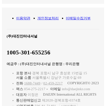
이용약관
개인정보처리
이메일수집거부
(주)대진인터내셔널
1005-301-655256
예금주 : (주)대진인터내셔널 은행명 : 우리은행
포항 본사
경북 포항시 남구 효성로 15번길 15
서울 쇼룸
서울특별시 강남구 가로수길 69
COPYRIGHT© 2023
전화
1688-7449
/
02-459-2217
팩스
054-275-2217
이메일
info@daejinkr.com
DAEJIN International ALL RIGHTS
대표자
이정은
통신판매업신고
제2020-경북포항-0374호