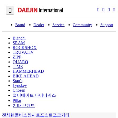
Brand
Dealer
Service
Community
Support
입
Bianchi
SRAM
ROCKSHOX
TRUVATIV
ZIPP
QUARQ
TIME
HAMMERHEAD
BIKE AHEAD
Stan's
Lynskey
Chosen
얼티메이트 다이나믹스
Pillar
기타 브랜드
전체
핸들바
스템
시트포스트
포크
기타