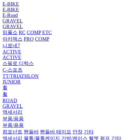
E-BIKE
E-BIKE
E-Road
GRAVEL
GRAVEL
임풀소
RC
COMP
ETC
아카덱스
PRO
COMP
니로네7
ACTIVE
ACTIVE
스필로 디럭스
C-스포츠
TT/TRIATHLON
JUNIOR
휠
휠
ROAD
GRAVEL
액세서리
부품/용품
부품/용품
컴포넌트
핸들바
핸들바 테이프
안장
기타
액세서리
물통/물통케이지
가방/케이스
헬멧
펌프
기타