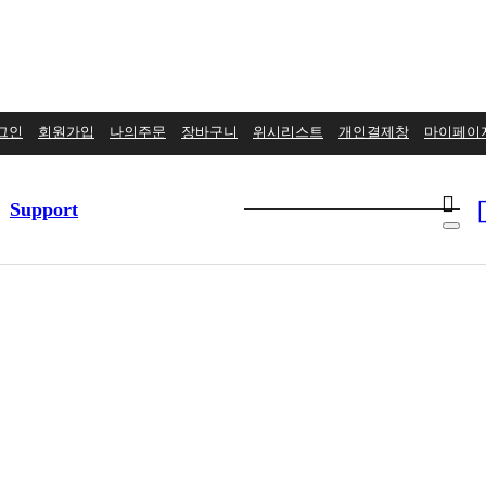
그인
회원가입
나의주문
장바구니
위시리스트
개인결제창
마이페이
Support