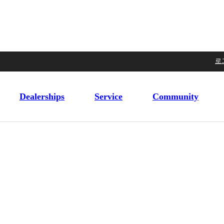
로
Dealerships
Service
Community