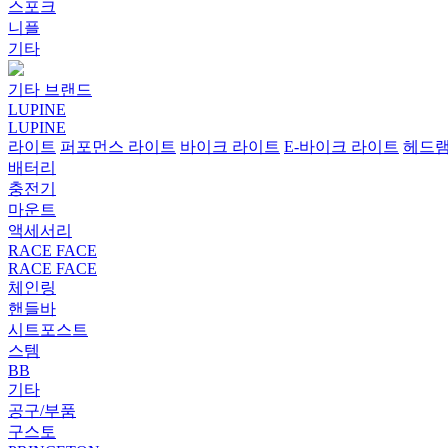
스포크
니플
기타
기타 브랜드
LUPINE
LUPINE
라이트
퍼포먼스 라이트
바이크 라이트
E-바이크 라이트
헤드
배터리
충전기
마운트
액세서리
RACE FACE
RACE FACE
체인링
핸들바
시트포스트
스템
BB
기타
공구/부품
구스토