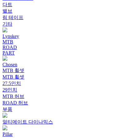
다트
밸브
림 테이프
기타
Lynskey
MTB
ROAD
PART
Chosen
MTB 휠셋
MTB 휠셋
27.5인치
29인치
MTB 허브
ROAD 허브
부품
얼티메이트 다이나믹스
Pillar