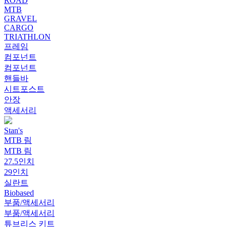
ROAD
MTB
GRAVEL
CARGO
TRIATHLON
프레임
컴포넌트
컴포넌트
핸들바
시트포스트
안장
액세서리
Stan's
MTB 림
MTB 림
27.5인치
29인치
실란트
Biobased
부품/액세서리
부품/액세서리
튜브리스 키트