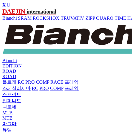
DAEJIN
international
Bianchi
SRAM
ROCKSHOX
TRUVATIV
ZIPP
QUARQ
TIME
H
Bianchi
EDITION
ROAD
ROAD
올트레
RC
PRO
COMP
RACE
프레임
스페셜리시마
RC
PRO
COMP
프레임
스프린트
인피니토
니로네
MTB
MTB
마그마
듀엘