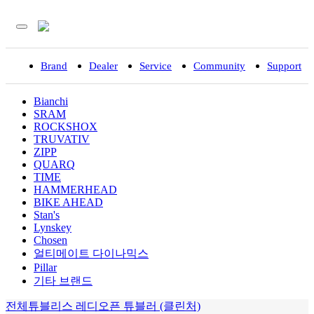
Brand
Dealer
Service
Community
Support
입
Bianchi
SRAM
ROCKSHOX
TRUVATIV
ZIPP
QUARQ
TIME
HAMMERHEAD
BIKE AHEAD
Stan's
Lynskey
Chosen
얼티메이트 다이나믹스
Pillar
기타 브랜드
전체
튜블리스 레디
오픈 튜블러 (클린처)