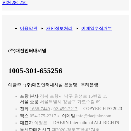
전체
28C
25C
이용약관
개인정보처리
이메일수집거부
(주)대진인터내셔널
1005-301-655256
예금주 : (주)대진인터내셔널 은행명 : 우리은행
포항 본사
경북 포항시 남구 효성로 15번길 15
서울 쇼룸
서울특별시 강남구 가로수길 69
COPYRIGHT© 2023
전화
1688-7449
/
02-459-2217
팩스
054-275-2217
이메일
info@daejinkr.com
DAEJIN International ALL RIGHTS
대표자
이정은
통신판매업신고
제2020-경북포항-0374호