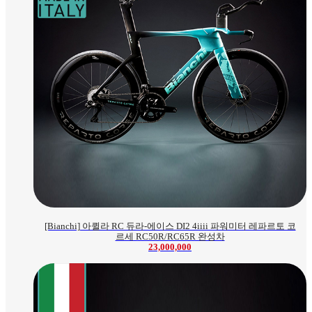
[Bianchi] 아퀼라 RC 듀라-에이스 DI2 4iiii 파워미터 레파르토 코
르세 RC50R/RC65R 완성차
23,000,000