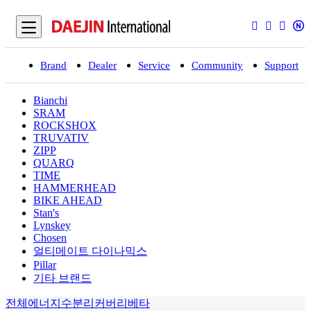
Brand
Dealer
Service
Community
Support
입
Bianchi
SRAM
ROCKSHOX
TRUVATIV
ZIPP
QUARQ
TIME
HAMMERHEAD
BIKE AHEAD
Stan's
Lynskey
Chosen
얼티메이트 다이나믹스
Pillar
기타 브랜드
전체
에너지
수분
리커버리
베타