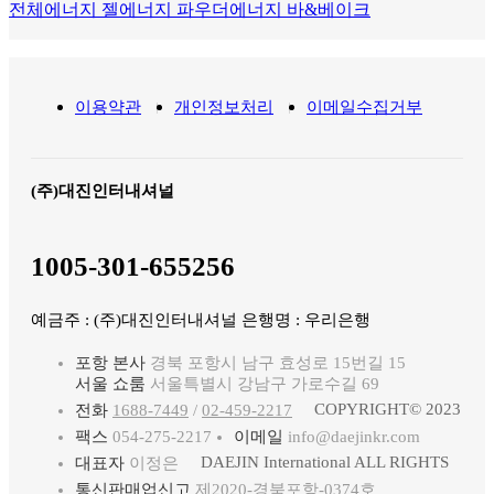
전체
에너지 젤
에너지 파우더
에너지 바&베이크
이용약관
개인정보처리
이메일수집거부
(주)대진인터내셔널
1005-301-655256
예금주 : (주)대진인터내셔널 은행명 : 우리은행
포항 본사
경북 포항시 남구 효성로 15번길 15
서울 쇼룸
서울특별시 강남구 가로수길 69
COPYRIGHT© 2023
전화
1688-7449
/
02-459-2217
팩스
054-275-2217
이메일
info@daejinkr.com
DAEJIN International ALL RIGHTS
대표자
이정은
통신판매업신고
제2020-경북포항-0374호