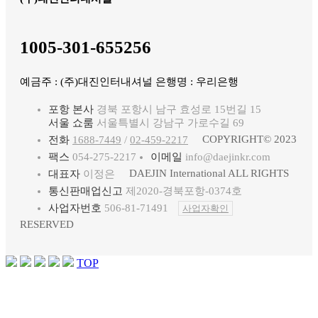
1005-301-655256
예금주 : (주)대진인터내셔널 은행명 : 우리은행
포항 본사
경북 포항시 남구 효성로 15번길 15
서울 쇼룸
서울특별시 강남구 가로수길 69
COPYRIGHT© 2023
전화
1688-7449
/
02-459-2217
팩스
054-275-2217
이메일
info@daejinkr.com
DAEJIN International ALL RIGHTS
대표자
이정은
통신판매업신고
제2020-경북포항-0374호
사업자번호
506-81-71491
사업자확인
RESERVED
TOP